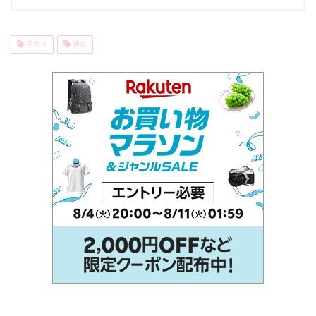
手作り
通販