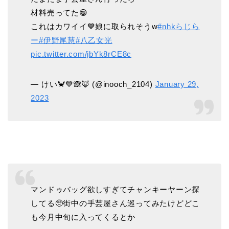
材料売ってた😁
これはカワイイ💙娘に取られそうw
#nhkらじら
ー
#伊野尾慧
#八乙女光
pic.twitter.com/jbYk8rCE8c
— けい🦀💙🙈🦊 (@inooch_2104)
January 29,
2023
マンドゥバッグ欲しすぎてチャンキーヤーン探
してる🥺街中の手芸屋さん巡ってみたけどどこ
も今月中旬に入ってくるとか