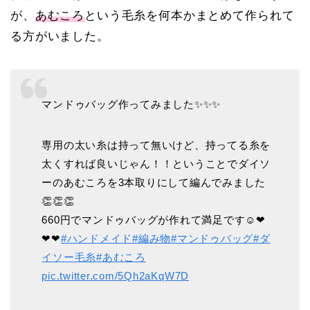
が、
あむころ
という毛糸を何本かまとめて作られて
る方がいました。
マンドゥバッグ作ってみました✨✨✨
専用の太い糸は持って無いけど、持ってる糸を
太くすれば良いじゃん！！ということでダイソ
ーのあむころを3本取りにして編んでみました
👏👏👏
660円でマンドゥバッグが作れて満足です☺❤
❤❤
#ハンドメイド
#編み物
#マンドゥバッグ
#ダ
イソー毛糸
#あむころ
pic.twitter.com/5Qh2aKqW7D