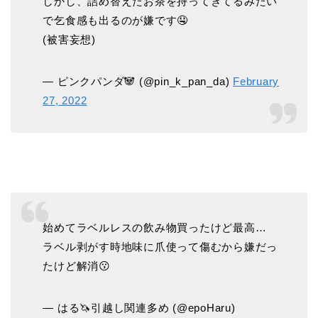
しかし、詰め替えたお茶を持ってきてるみたい
で乞食感も出るのが嫌です🤤
(被害妄想)
— ピンクパンダ🐼 (@pin_k_pan_da)
February
27, 2022
始めてラベルレスの飲み物買ったけど最高…
ラベル剥がす時地味に爪使って傷むから嫌だっ
たけど解消😗
— はる🦄引越し関連多め (@epoHaru)