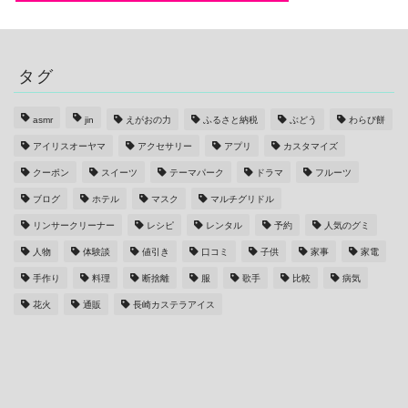
タグ
asmr
jin
えがおの力
ふるさと納税
ぶどう
わらび餅
アイリスオーヤマ
アクセサリー
アプリ
カスタマイズ
クーポン
スイーツ
テーマパーク
ドラマ
フルーツ
ブログ
ホテル
マスク
マルチグリドル
リンサークリーナー
レシピ
レンタル
予約
人気のグミ
人物
体験談
値引き
口コミ
子供
家事
家電
手作り
料理
断捨離
服
歌手
比較
病気
花火
通販
長崎カステラアイス