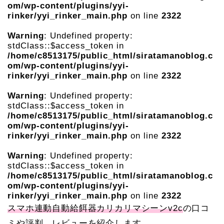
om/wp-content/plugins/yyi-
rinker/yyi_rinker_main.php
on line
2322
Warning
: Undefined property:
stdClass::$access_token in
/home/c8513175/public_html/siratamanoblog.c
om/wp-content/plugins/yyi-
rinker/yyi_rinker_main.php
on line
2322
Warning
: Undefined property:
stdClass::$access_token in
/home/c8513175/public_html/siratamanoblog.c
om/wp-content/plugins/yyi-
rinker/yyi_rinker_main.php
on line
2322
Warning
: Undefined property:
stdClass::$access_token in
/home/c8513175/public_html/siratamanoblog.c
om/wp-content/plugins/yyi-
rinker/yyi_rinker_main.php
on line
2322
スマホ連動自動給餌器カリカリマシーンv2c
の口コ
ミや評判、レビューを紹介します。